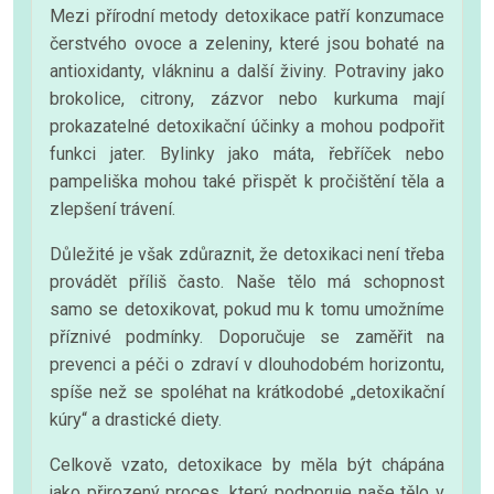
Mezi přírodní metody detoxikace patří konzumace
čerstvého ovoce a zeleniny, které jsou bohaté na
antioxidanty, vlákninu a další živiny. Potraviny jako
brokolice, citrony, zázvor nebo kurkuma mají
prokazatelné detoxikační účinky a mohou podpořit
funkci jater. Bylinky jako máta, řebříček nebo
pampeliška mohou také přispět k pročištění těla a
zlepšení trávení.
Důležité je však zdůraznit, že detoxikaci není třeba
provádět příliš často. Naše tělo má schopnost
samo se detoxikovat, pokud mu k tomu umožníme
příznivé podmínky. Doporučuje se zaměřit na
prevenci a péči o zdraví v dlouhodobém horizontu,
spíše než se spoléhat na krátkodobé „detoxikační
kúry“ a drastické diety.
Celkově vzato, detoxikace by měla být chápána
jako přirozený proces, který podporuje naše tělo v