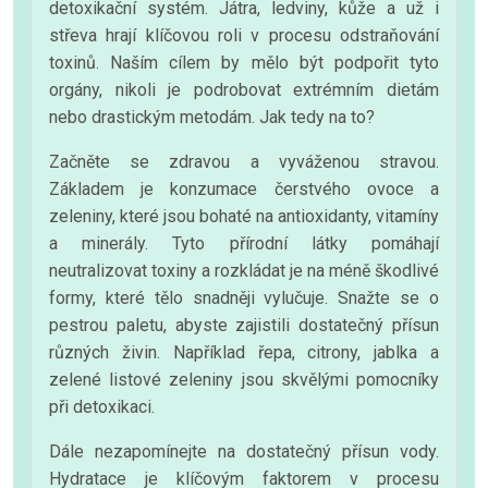
detoxikační systém. Játra, ledviny, kůže a už i
střeva hrají klíčovou roli v procesu odstraňování
toxinů. Naším cílem by mělo být podpořit tyto
orgány, nikoli je podrobovat extrémním dietám
nebo drastickým metodám. Jak tedy na to?
Začněte se zdravou a vyváženou stravou.
Základem je konzumace čerstvého ovoce a
zeleniny, které jsou bohaté na antioxidanty, vitamíny
a minerály. Tyto přírodní látky pomáhají
neutralizovat toxiny a rozkládat je na méně škodlivé
formy, které tělo snadněji vylučuje. Snažte se o
pestrou paletu, abyste zajistili dostatečný přísun
různých živin. Například řepa, citrony, jablka a
zelené listové zeleniny jsou skvělými pomocníky
při detoxikaci.
Dále nezapomínejte na dostatečný přísun vody.
Hydratace je klíčovým faktorem v procesu