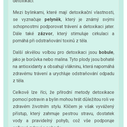
detoxikaci.
Mezi bylinkami, které mají detoxikační vlastnosti,
se vyznačuje
pelyněk
, který je známý svými
schopnostmi podporovat trávení a detoxikaci jater.
Dále také
zázvor
, který stimuluje cirkulaci a
pomáhá při odstraňování toxinů z těla.
Další skvělou volbou pro detoxikaci jsou
bobule
,
jako je borůvka nebo malina. Tyto plody jsou bohaté
na antioxidanty a obsahují vlákninu, která napomáhá
zdravému trávení a urychluje odstraňování odpadu
z těla.
Celkově lze říci, že přírodní metody detoxikace
pomocí potravin a bylin mohou hrát důležitou roli ve
zdravém životním stylu. Klíčem je však vyvážený
přístup, který zahrnuje pestrou stravu, dostatek
vody a pravidelný pohyb, což vše podporuje