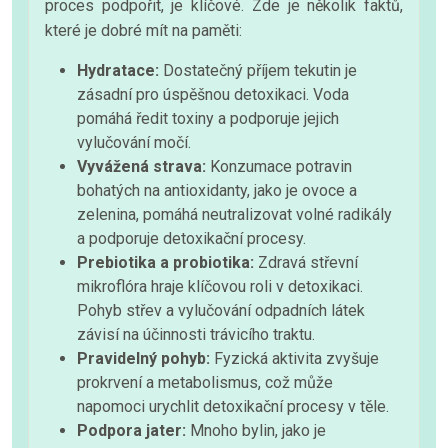
proces podpořit, je klíčové. Zde je několik faktů,
které je dobré mít na paměti:
Hydratace:
Dostatečný příjem tekutin je
zásadní pro úspěšnou detoxikaci. Voda
pomáhá ředit toxiny a podporuje jejich
vylučování močí.
Vyvážená strava:
Konzumace potravin
bohatých na antioxidanty, jako je ovoce a
zelenina, pomáhá neutralizovat volné radikály
a podporuje detoxikační procesy.
Prebiotika a probiotika:
Zdravá střevní
mikroflóra hraje klíčovou roli v detoxikaci.
Pohyb střev a vylučování odpadních látek
závisí na účinnosti trávicího traktu.
Pravidelný pohyb:
Fyzická aktivita zvyšuje
prokrvení a metabolismus, což může
napomoci urychlit detoxikační procesy v těle.
Podpora jater:
Mnoho bylin, jako je