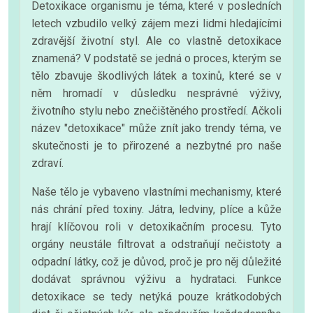
Detoxikace organismu je téma, které v posledních
letech vzbudilo velký zájem mezi lidmi hledajícími
zdravější životní styl. Ale co vlastně detoxikace
znamená? V podstatě se jedná o proces, kterým se
tělo zbavuje škodlivých látek a toxinů, které se v
něm hromadí v důsledku nesprávné výživy,
životního stylu nebo znečištěného prostředí. Ačkoli
název "detoxikace" může znít jako trendy téma, ve
skutečnosti je to přirozené a nezbytné pro naše
zdraví.
Naše tělo je vybaveno vlastními mechanismy, které
nás chrání před toxiny. Játra, ledviny, plíce a kůže
hrají klíčovou roli v detoxikačním procesu. Tyto
orgány neustále filtrovat a odstraňují nečistoty a
odpadní látky, což je důvod, proč je pro něj důležité
dodávat správnou výživu a hydrataci. Funkce
detoxikace se tedy netýká pouze krátkodobých