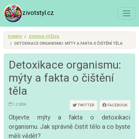
zivotstyl.cz
DOMOV
ZDRAVÁ VÝŽIVA
DETOXIKACE ORGANISMU: MÝTY A FAKTA O ČIŠTĚNÍ TĚLA
Detoxikace organismu:
mýty a fakta o čištění
těla
1.2.2026
TWITTER
FACEBOOK
Objevte mýty a fakta o detoxikaci
organismu. Jak správně čistit tělo a co byste
měli vědět?