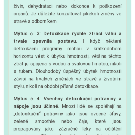
živin, dehydrataci nebo dokonce k poškození
orgánů. Je důležité konzultovat jakékoli změny ve
stravě s odborníkem.
Mýtus č. 3: Detoxikace rychle ztrácí váhu a
trvale zpevnila postavu.
I když některé
detoxikační programy mohou v krátkodobém
horizontu vést k úbytku hmotnosti, většina těchto
ztrát je spojena s vodou a svalovou hmotou, nikoli
s tukem. Dlouhodobý úspěšný úbytek hmotnosti
závisí na trvalých změnách ve stravě a životním
stylu, nikoli na období přísné detoxikace.
Mýtus č. 4: Všechny detoxikační potraviny a
nápoje jsou účinné.
Mnozí lidé se spoléhají na
„detoxikační“ potraviny jako jsou ovocné šťávy,
zelené smoothie nebo čaje, které jsou
propagovány jako zázračné léky na očištění