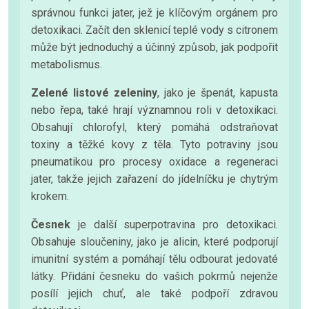
správnou funkci jater, jež je klíčovým orgánem pro
detoxikaci. Začít den sklenicí teplé vody s citronem
může být jednoduchý a účinný způsob, jak podpořit
metabolismus.
Zelené listové zeleniny
, jako je špenát, kapusta
nebo řepa, také hrají významnou roli v detoxikaci.
Obsahují chlorofyl, který pomáhá odstraňovat
toxiny a těžké kovy z těla. Tyto potraviny jsou
pneumatikou pro procesy oxidace a regeneraci
jater, takže jejich zařazení do jídelníčku je chytrým
krokem.
Česnek
je další superpotravina pro detoxikaci.
Obsahuje sloučeniny, jako je alicin, které podporují
imunitní systém a pomáhají tělu odbourat jedovaté
látky. Přidání česneku do vašich pokrmů nejenže
posílí jejich chuť, ale také podpoří zdravou