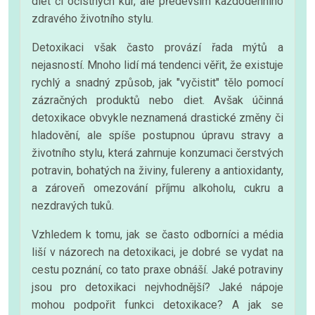
diet či očistných kůr, ale především každodenního
zdravého životního stylu.
Detoxikaci však často provází řada mýtů a
nejasností. Mnoho lidí má tendenci věřit, že existuje
rychlý a snadný způsob, jak "vyčistit" tělo pomocí
zázračných produktů nebo diet. Avšak účinná
detoxikace obvykle neznamená drastické změny či
hladovění, ale spíše postupnou úpravu stravy a
životního stylu, která zahrnuje konzumaci čerstvých
potravin, bohatých na živiny, fulereny a antioxidanty,
a zároveň omezování příjmu alkoholu, cukru a
nezdravých tuků.
Vzhledem k tomu, jak se často odborníci a média
liší v názorech na detoxikaci, je dobré se vydat na
cestu poznání, co tato praxe obnáší. Jaké potraviny
jsou pro detoxikaci nejvhodnější? Jaké nápoje
mohou podpořit funkci detoxikace? A jak se