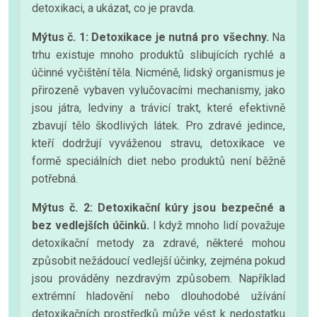
detoxikaci, a ukázat, co je pravda.
Mýtus č. 1: Detoxikace je nutná pro všechny.
Na
trhu existuje mnoho produktů slibujících rychlé a
účinné vyčištění těla. Nicméně, lidský organismus je
přirozeně vybaven vylučovacími mechanismy, jako
jsou játra, ledviny a trávicí trakt, které efektivně
zbavují tělo škodlivých látek. Pro zdravé jedince,
kteří dodržují vyváženou stravu, detoxikace ve
formě speciálních diet nebo produktů není běžně
potřebná.
Mýtus č. 2: Detoxikační kúry jsou bezpečné a
bez vedlejších účinků.
I když mnoho lidí považuje
detoxikační metody za zdravé, některé mohou
způsobit nežádoucí vedlejší účinky, zejména pokud
jsou prováděny nezdravým způsobem. Například
extrémní hladovění nebo dlouhodobé užívání
detoxikačních prostředků může vést k nedostatku