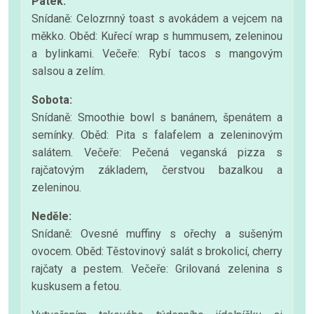
Pátek:
Snídaně: Celozrnný toast s avokádem a vejcem na
měkko. Oběd: Kuřecí wrap s hummusem, zeleninou
a bylinkami. Večeře: Rybí tacos s mangovým
salsou a zelím.
Sobota:
Snídaně: Smoothie bowl s banánem, špenátem a
semínky. Oběd: Pita s falafelem a zeleninovým
salátem. Večeře: Pečená veganská pizza s
rajčatovým základem, čerstvou bazalkou a
zeleninou.
Neděle:
Snídaně: Ovesné muffiny s ořechy a sušeným
ovocem. Oběd: Těstovinový salát s brokolicí, cherry
rajčaty a pestem. Večeře: Grilovaná zelenina s
kuskusem a fetou.