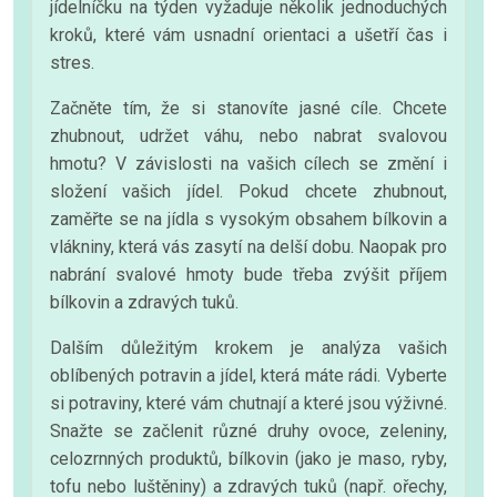
jídelníčku na týden vyžaduje několik jednoduchých
kroků, které vám usnadní orientaci a ušetří čas i
stres.
Začněte tím, že si stanovíte jasné cíle. Chcete
zhubnout, udržet váhu, nebo nabrat svalovou
hmotu? V závislosti na vašich cílech se změní i
složení vašich jídel. Pokud chcete zhubnout,
zaměřte se na jídla s vysokým obsahem bílkovin a
vlákniny, která vás zasytí na delší dobu. Naopak pro
nabrání svalové hmoty bude třeba zvýšit příjem
bílkovin a zdravých tuků.
Dalším důležitým krokem je analýza vašich
oblíbených potravin a jídel, která máte rádi. Vyberte
si potraviny, které vám chutnají a které jsou výživné.
Snažte se začlenit různé druhy ovoce, zeleniny,
celozrnných produktů, bílkovin (jako je maso, ryby,
tofu nebo luštěniny) a zdravých tuků (např. ořechy,