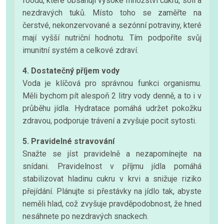
foodu, které obsahují vysoké množství cukru, soli a
nezdravých tuků. Místo toho se zaměřte na
čerstvé, nekonzervované a sezónní potraviny, které
mají vyšší nutriční hodnotu. Tím podpoříte svůj
imunitní systém a celkové zdraví.
4. Dostatečný příjem vody
Voda je klíčová pro správnou funkci organismu.
Měli bychom pít alespoň 2 litry vody denně, a to i v
průběhu jídla. Hydratace pomáhá udržet pokožku
zdravou, podporuje trávení a zvyšuje pocit sytosti.
5. Pravidelné stravování
Snažte se jíst pravidelně a nezapomínejte na
snídani. Pravidelnost v příjmu jídla pomáhá
stabilizovat hladinu cukru v krvi a snižuje riziko
přejídání. Plánujte si přestávky na jídlo tak, abyste
neměli hlad, což zvyšuje pravděpodobnost, že hned
nesáhnete po nezdravých snackech.