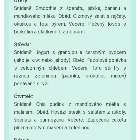
Úterý:
Snídaně: Smoothie z špenátu, jablka, banánu a
mandlového mléka. Oběd: Cizrnový salát s rajčaty,
okurkou a feta sýrem. Večeře: Pečený losos s
brokolicí a sladkými bramborami.
Středa:
Snídaně: Jogurt s granolou a čerstvým ovocem
(jako je kiwi nebo jahody). Oběd: Fazolová polévka
s celozrnným chlebem. Večeře: Tofu stir-fry s
různou zeleninou (papriku, brokolici, mrkev)
podávané s rýží.
Čtvrtek:
Snídaně: Chia pudink z mandlového mléka s
malinami. Oběd: Hovězí steak s salátem z rukoly,
špenátu a parmezánu. Večeře: Zapečená cuketa
plněná mletým masem a zeleninou.