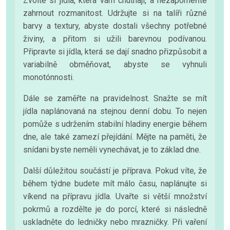
Zvolte si jídla, která vám chutnají, a nezapomeňte
zahrnout rozmanitost. Udržujte si na talíři různé
barvy a textury, abyste dostali všechny potřebné
živiny, a přitom si užili barevnou podívanou.
Připravte si jídla, která se dají snadno přizpůsobit a
variabilně obměňovat, abyste se vyhnuli
monotónnosti.
Dále se zaměřte na pravidelnost. Snažte se mít
jídla naplánovaná na stejnou denní dobu. To nejen
pomůže s udržením stabilní hladiny energie během
dne, ale také zamezí přejídání. Mějte na paměti, že
snídani byste neměli vynechávat, je to základ dne.
Další důležitou součástí je příprava. Pokud víte, že
během týdne budete mít málo času, naplánujte si
víkend na přípravu jídla. Uvařte si větší množství
pokrmů a rozdělte je do porcí, které si následně
uskladněte do ledničky nebo mrazničky. Při vaření