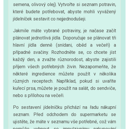
semena, olivový olej). Vytvořte si seznam potravin,
které budete potřebovat, abyste mohli vyvážený
jídelníček sestavit co nejjednodušeji.
Jakmile máte vybrané potraviny, je načase začít
plánovat jednotlivá jídla. Doporučuje se plánovat tři
hlavní jídla denně (snídani, oběd a večeři) a
případné svačiny. Rozhodněte se, co chcete jíst
každý den, a zvažte různorodost, abyste zajistili
příjem všech potřebných živin. Nezapomeňte, že
některé ingredience můžete použít v několika
různých receptech. Například, pokud si uvaříte
kuřecí prsa, můžete je použít na salát, do sendviče,
nebo s přílohou na večeři.
Po sestavení jídelníčku přichází na řadu nákupní
seznam. Před odchodem do supermarketu se
ujistěte, že máte v seznamu vše potřebné, což vám
pomůže vyhnout se impulzivnímu nakupování