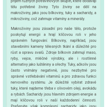
příjem různých potravinových skupin, které dodávají
tělu potřebné živiny. Tyto živiny se dělí na
makroživiny, jako jsou bílkoviny, tuky a sacharidy, a
mikroživiny, což zahrnuje vitamíny a minerály.
Makroživiny jsou zásadní pro naše tělo, protože
poskytují energii a hrají klíčovou roli v jeho
správném fungování. Bílkoviny, například, jsou
stavebními kameny tělesných tkání a důležité pro
růst a opravu svalů. Zdroje bílkovin zahrnují maso,
ryby, vejce, mléčné výrobky, ale i rostlinné
alternativy jako luštěniny a ořechy. Tuky, ačkoliv jsou
často vnímány negativně, jsou nezbytné pro
správné vstřebávání vitaminů a pro zdravou funkci
nervového systému. Je důležité vybírat zdravé
tuky, které najdeme třeba v olivovém oleji, avokádu
a rybách. Sacharidy jsou hlavním zdrojem energie a
mají klíčovou roli v naší každodenní činnosti.
Preferujte však komplexní sacharidy, jako jsou