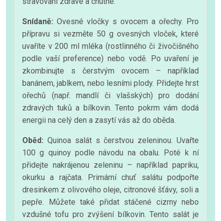
stravování zdravé a chutné.
Snídaně:
Ovesné vločky s ovocem a ořechy. Pro
přípravu si vezměte 50 g ovesných vloček, které
uvaříte v 200 ml mléka (rostlinného či živočišného
podle vaší preference) nebo vodě. Po uvaření je
zkombinujte s čerstvým ovocem – například
banánem, jablkem, nebo lesními plody. Přidejte hrst
ořechů (např. mandlí či vlašských) pro dodání
zdravých tuků a bílkovin. Tento pokrm vám dodá
energii na celý den a zasytí vás až do oběda.
Oběd:
Quinoa salát s čerstvou zeleninou. Uvařte
100 g quinoy podle návodu na obalu. Poté k ní
přidejte nakrájenou zeleninu – například papriku,
okurku a rajčata. Primární chuť salátu podpořte
dresinkem z olivového oleje, citronové šťávy, soli a
pepře. Můžete také přidat stáčené cizrny nebo
vzdušné tofu pro zvýšení bílkovin. Tento salát je