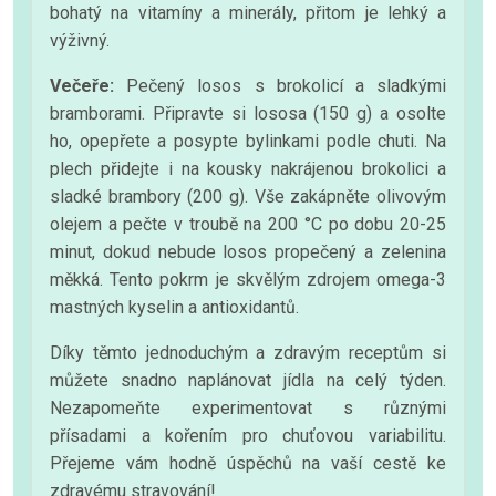
bohatý na vitamíny a minerály, přitom je lehký a
výživný.
Večeře:
Pečený losos s brokolicí a sladkými
bramborami. Připravte si lososa (150 g) a osolte
ho, opepřete a posypte bylinkami podle chuti. Na
plech přidejte i na kousky nakrájenou brokolici a
sladké brambory (200 g). Vše zakápněte olivovým
olejem a pečte v troubě na 200 °C po dobu 20-25
minut, dokud nebude losos propečený a zelenina
měkká. Tento pokrm je skvělým zdrojem omega-3
mastných kyselin a antioxidantů.
Díky těmto jednoduchým a zdravým receptům si
můžete snadno naplánovat jídla na celý týden.
Nezapomeňte experimentovat s různými
přísadami a kořením pro chuťovou variabilitu.
Přejeme vám hodně úspěchů na vaší cestě ke
zdravému stravování!