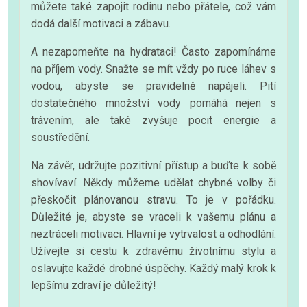
můžete také zapojit rodinu nebo přátele, což vám
dodá další motivaci a zábavu.
A nezapomeňte na hydrataci! Často zapomínáme
na příjem vody. Snažte se mít vždy po ruce láhev s
vodou, abyste se pravidelně napájeli. Pití
dostatečného množství vody pomáhá nejen s
trávením, ale také zvyšuje pocit energie a
soustředění.
Na závěr, udržujte pozitivní přístup a buďte k sobě
shovívaví. Někdy můžeme udělat chybné volby či
přeskočit plánovanou stravu. To je v pořádku.
Důležité je, abyste se vraceli k vašemu plánu a
neztráceli motivaci. Hlavní je vytrvalost a odhodlání.
Užívejte si cestu k zdravému životnímu stylu a
oslavujte každé drobné úspěchy. Každý malý krok k
lepšímu zdraví je důležitý!