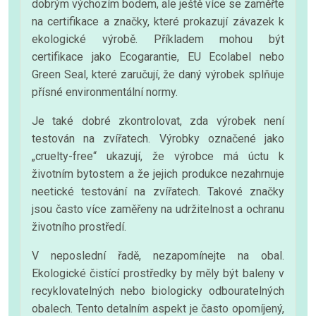
dobrým výchozím bodem, ale ještě více se zaměřte
na certifikace a značky, které prokazují závazek k
ekologické výrobě. Příkladem mohou být
certifikace jako Ecogarantie, EU Ecolabel nebo
Green Seal, které zaručují, že daný výrobek splňuje
přísné environmentální normy.
Je také dobré zkontrolovat, zda výrobek není
testován na zvířatech. Výrobky označené jako
„cruelty-free“ ukazují, že výrobce má úctu k
životním bytostem a že jejich produkce nezahrnuje
neetické testování na zvířatech. Takové značky
jsou často více zaměřeny na udržitelnost a ochranu
životního prostředí.
V neposlední řadě, nezapomínejte na obal.
Ekologické čistící prostředky by měly být baleny v
recyklovatelných nebo biologicky odbouratelných
obalech. Tento detalním aspekt je často opomíjený,