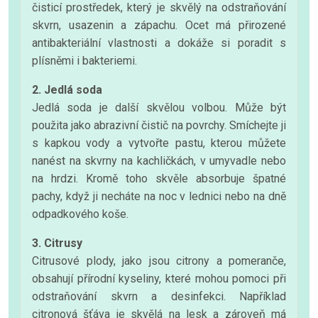
čisticí prostředek, který je skvělý na odstraňování
skvrn, usazenin a zápachu. Ocet má přirozené
antibakteriální vlastnosti a dokáže si poradit s
plísněmi i bakteriemi.
2. Jedlá soda
Jedlá soda je další skvělou volbou. Může být
použita jako abrazivní čistič na povrchy. Smíchejte ji
s kapkou vody a vytvořte pastu, kterou můžete
nanést na skvrny na kachličkách, v umyvadle nebo
na hrdzi. Kromě toho skvěle absorbuje špatné
pachy, když ji necháte na noc v lednici nebo na dně
odpadkového koše.
3. Citrusy
Citrusové plody, jako jsou citrony a pomeranče,
obsahují přírodní kyseliny, které mohou pomoci při
odstraňování skvrn a desinfekci. Například
citronová šťáva je skvělá na lesk a zároveň má