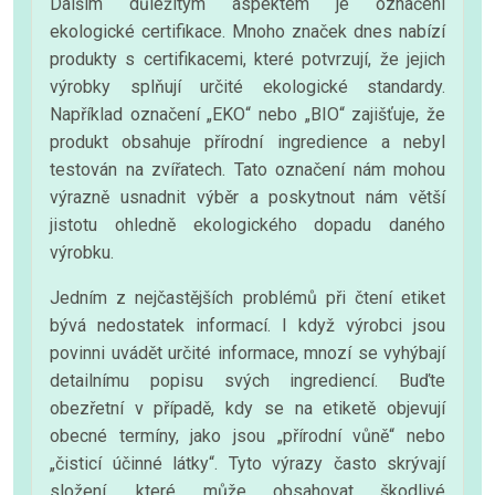
Dalším důležitým aspektem je označení
ekologické certifikace. Mnoho značek dnes nabízí
produkty s certifikacemi, které potvrzují, že jejich
výrobky splňují určité ekologické standardy.
Například označení „EKO“ nebo „BIO“ zajišťuje, že
produkt obsahuje přírodní ingredience a nebyl
testován na zvířatech. Tato označení nám mohou
výrazně usnadnit výběr a poskytnout nám větší
jistotu ohledně ekologického dopadu daného
výrobku.
Jedním z nejčastějších problémů při čtení etiket
bývá nedostatek informací. I když výrobci jsou
povinni uvádět určité informace, mnozí se vyhýbají
detailnímu popisu svých ingrediencí. Buďte
obezřetní v případě, kdy se na etiketě objevují
obecné termíny, jako jsou „přírodní vůně“ nebo
„čisticí účinné látky“. Tyto výrazy často skrývají
složení, které může obsahovat škodlivé