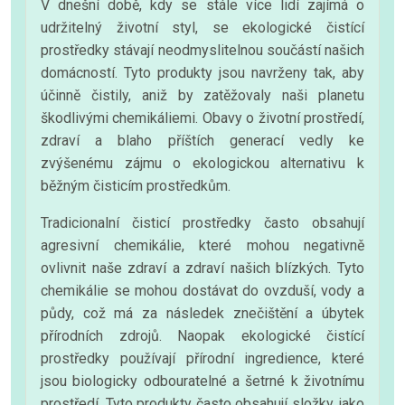
V dnešní době, kdy se stále více lidí zajímá o
udržitelný životní styl, se ekologické čistící
prostředky stávají neodmyslitelnou součástí našich
domácností. Tyto produkty jsou navrženy tak, aby
účinně čistily, aniž by zatěžovaly naši planetu
škodlivými chemikáliemi. Obavy o životní prostředí,
zdraví a blaho příštích generací vedly ke
zvýšenému zájmu o ekologickou alternativu k
běžným čisticím prostředkům.
Tradicionalní čisticí prostředky často obsahují
agresivní chemikálie, které mohou negativně
ovlivnit naše zdraví a zdraví našich blízkých. Tyto
chemikálie se mohou dostávat do ovzduší, vody a
půdy, což má za následek znečištění a úbytek
přírodních zdrojů. Naopak ekologické čistící
prostředky používají přírodní ingredience, které
jsou biologicky odbouratelné a šetrné k životnímu
prostředí. Tyto produkty často obsahují složky, jako