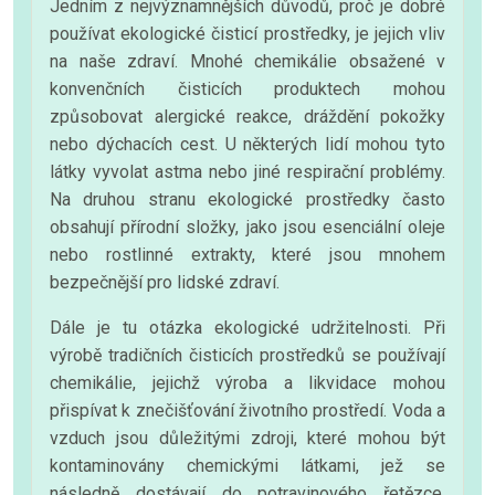
Jedním z nejvýznamnějších důvodů, proč je dobré
používat ekologické čisticí prostředky, je jejich vliv
na naše zdraví. Mnohé chemikálie obsažené v
konvenčních čisticích produktech mohou
způsobovat alergické reakce, dráždění pokožky
nebo dýchacích cest. U některých lidí mohou tyto
látky vyvolat astma nebo jiné respirační problémy.
Na druhou stranu ekologické prostředky často
obsahují přírodní složky, jako jsou esenciální oleje
nebo rostlinné extrakty, které jsou mnohem
bezpečnější pro lidské zdraví.
Dále je tu otázka ekologické udržitelnosti. Při
výrobě tradičních čisticích prostředků se používají
chemikálie, jejichž výroba a likvidace mohou
přispívat k znečišťování životního prostředí. Voda a
vzduch jsou důležitými zdroji, které mohou být
kontaminovány chemickými látkami, jež se
následně dostávají do potravinového řetězce.