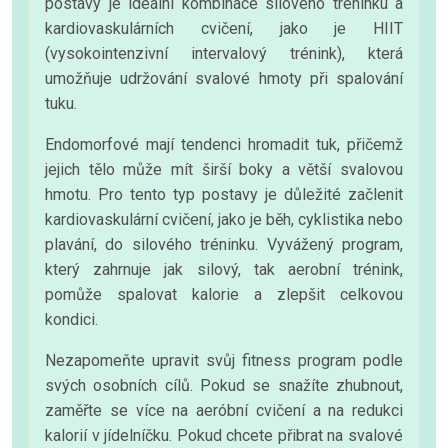
postavy je ideální kombinace silového tréninku a
kardiovaskulárních cvičení, jako je HIIT
(vysokointenzivní intervalový trénink), která
umožňuje udržování svalové hmoty při spalování
tuku.
Endomorfové mají tendenci hromadit tuk, přičemž
jejich tělo může mít širší boky a větší svalovou
hmotu. Pro tento typ postavy je důležité začlenit
kardiovaskulární cvičení, jako je běh, cyklistika nebo
plavání, do silového tréninku. Vyvážený program,
který zahrnuje jak silový, tak aerobní trénink,
pomůže spalovat kalorie a zlepšit celkovou
kondici.
Nezapomeňte upravit svůj fitness program podle
svých osobních cílů. Pokud se snažíte zhubnout,
zaměřte se více na aeróbní cvičení a na redukci
kalorií v jídelníčku. Pokud chcete přibrat na svalové