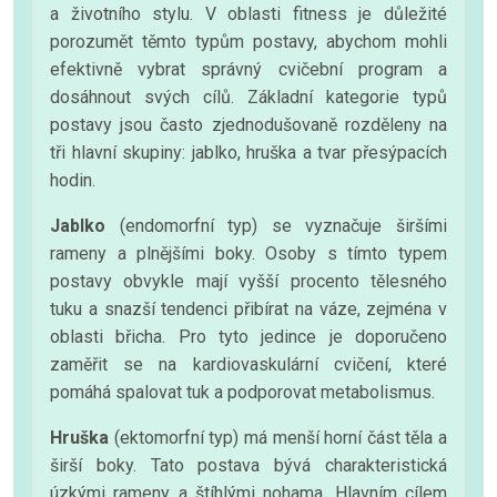
a životního stylu. V oblasti fitness je důležité
porozumět těmto typům postavy, abychom mohli
efektivně vybrat správný cvičební program a
dosáhnout svých cílů. Základní kategorie typů
postavy jsou často zjednodušovaně rozděleny na
tři hlavní skupiny: jablko, hruška a tvar přesýpacích
hodin.
Jablko
(endomorfní typ) se vyznačuje širšími
rameny a plnějšími boky. Osoby s tímto typem
postavy obvykle mají vyšší procento tělesného
tuku a snazší tendenci přibírat na váze, zejména v
oblasti břicha. Pro tyto jedince je doporučeno
zaměřit se na kardiovaskulární cvičení, které
pomáhá spalovat tuk a podporovat metabolismus.
Hruška
(ektomorfní typ) má menší horní část těla a
širší boky. Tato postava bývá charakteristická
úzkými rameny a štíhlými nohama. Hlavním cílem