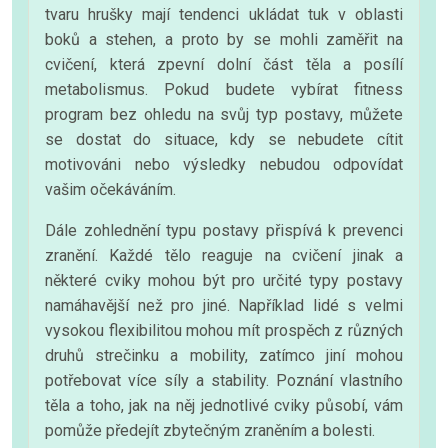
tvaru hrušky mají tendenci ukládat tuk v oblasti
boků a stehen, a proto by se mohli zaměřit na
cvičení, která zpevní dolní část těla a posílí
metabolismus. Pokud budete vybírat fitness
program bez ohledu na svůj typ postavy, můžete
se dostat do situace, kdy se nebudete cítit
motivováni nebo výsledky nebudou odpovídat
vašim očekáváním.
Dále zohlednění typu postavy přispívá k prevenci
zranění. Každé tělo reaguje na cvičení jinak a
některé cviky mohou být pro určité typy postavy
namáhavější než pro jiné. Například lidé s velmi
vysokou flexibilitou mohou mít prospěch z různých
druhů strečinku a mobility, zatímco jiní mohou
potřebovat více síly a stability. Poznání vlastního
těla a toho, jak na něj jednotlivé cviky působí, vám
pomůže předejít zbytečným zraněním a bolesti.