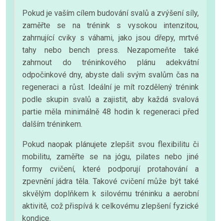
Pokud je vaším cílem budování svalů a zvýšení síly,
zaměřte se na trénink s vysokou intenzitou,
zahrnující cviky s váhami, jako jsou dřepy, mrtvé
tahy nebo bench press. Nezapomeňte také
zahrnout do tréninkového plánu adekvátní
odpočinkové dny, abyste dali svým svalům čas na
regeneraci a růst. Ideální je mít rozdělený trénink
podle skupin svalů a zajistit, aby každá svalová
partie měla minimálně 48 hodin k regeneraci před
dalším tréninkem.
Pokud naopak plánujete zlepšit svou flexibilitu či
mobilitu, zaměřte se na jógu, pilates nebo jiné
formy cvičení, které podporují protahování a
zpevnění jádra těla. Takové cvičení může být také
skvělým doplňkem k silovému tréninku a aerobní
aktivitě, což přispívá k celkovému zlepšení fyzické
kondice.