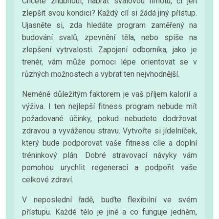
Chcete zhubnout, nabrat svalovou hmotu, či jen
zlepšit svou kondici? Každý cíl si žádá jiný přístup.
Ujasněte si, zda hledáte program zaměřený na
budování svalů, zpevnění těla, nebo spíše na
zlepšení vytrvalosti. Zapojení odborníka, jako je
trenér, vám může pomoci lépe orientovat se v
různých možnostech a vybrat ten nejvhodnější.
Neméně důležitým faktorem je vaš příjem kalorií a
výživa. I ten nejlepší fitness program nebude mít
požadované účinky, pokud nebudete dodržovat
zdravou a vyváženou stravu. Vytvořte si jídelníček,
který bude podporovat vaše fitness cíle a doplní
tréninkový plán. Dobré stravovací návyky vám
pomohou urychlit regeneraci a podpořit vaše
celkové zdraví.
V neposlední řadě, buďte flexibilní ve svém
přístupu. Každé tělo je jiné a co funguje jedněm,