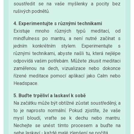
soustředit se na vaše myšlenky a pocity bez
rušivých podnětů.
4. Experimentujte s různými technikami
Existuje mnoho různých typů meditací, od
mindfulness po mantru, a není nutné začínat s
jedním konkrétním stylem. Experimentujte s
různými technikami, abyste našli tu, která nejlépe
odpovídá vašim potřebám. Můžete zkusit meditaci
zaměřenou na dech, vizualizace nebo dokonce
řízené meditace pomocí aplikací jako Calm nebo
Headspace.
5. Buďte trpěliví a laskaví k sobě
Na začátku může být obtížné zůstat soustředěný, a
to je naprosto normální. Pokud zjistíte, že vaše
mysl bloudí, vraťte se k dechu nebo mantru.
Nechejte se unést tímto procesem a buďte na
sebe laskaví - každé malé zlepšení se počítá.