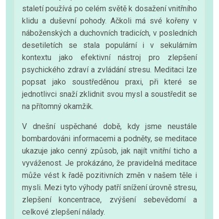
staletí používá po celém světě k dosažení vnitřního
klidu a duševní pohody. Ačkoli má své kořeny v
náboženských a duchovních tradicích, v posledních
desetiletích se stala populární i v sekulárním
kontextu jako efektivní nástroj pro zlepšení
psychického zdraví a zvládání stresu. Meditaci lze
popsat jako soustředěnou praxi, při které se
jednotlivci snaží zklidnit svou mysl a soustředit se
na přítomný okamžik.
V dnešní uspěchané době, kdy jsme neustále
bombardováni informacemi a podněty, se meditace
ukazuje jako cenný způsob, jak najít vnitřní ticho a
vyváženost. Je prokázáno, že pravidelná meditace
může vést k řadě pozitivních změn v našem těle i
mysli. Mezi tyto výhody patří snížení úrovně stresu,
zlepšení koncentrace, zvýšení sebevědomí a
celkové zlepšení nálady.