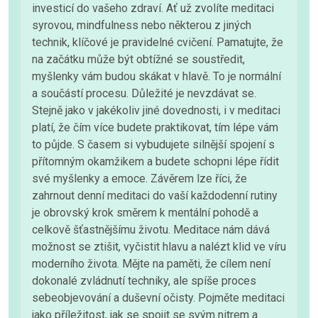
investicí do vašeho zdraví. Ať už zvolíte meditaci
syrovou, mindfulness nebo některou z jiných
technik, klíčové je pravidelné cvičení. Pamatujte, že
na začátku může být obtížné se soustředit,
myšlenky vám budou skákat v hlavě. To je normální
a součástí procesu. Důležité je nevzdávat se.
Stejně jako v jakékoliv jiné dovednosti, i v meditaci
platí, že čím více budete praktikovat, tím lépe vám
to půjde. S časem si vybudujete silnější spojení s
přítomným okamžikem a budete schopni lépe řídit
své myšlenky a emoce. Závěrem lze říci, že
zahrnout denní meditaci do vaší každodenní rutiny
je obrovský krok směrem k mentální pohodě a
celkově šťastnějšímu životu. Meditace nám dává
možnost se ztišit, vyčistit hlavu a nalézt klid ve víru
moderního života. Mějte na paměti, že cílem není
dokonalé zvládnutí techniky, ale spíše proces
sebeobjevování a duševní očisty. Pojměte meditaci
jako příležitost, jak se spojit se svým nitrem a