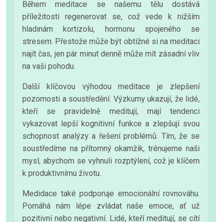
Během meditace se našemu tělu dostává
příležitosti regenerovat se, což vede k nižším
hladinám kortizolu, hormonu spojeného se
stresem. Přestože může být obtížné si na meditaci
najít čas, jen pár minut denně může mít zásadní vliv
na vaši pohodu.
Další klíčovou výhodou meditace je zlepšení
pozornosti a soustředění. Výzkumy ukazují, že lidé,
kteří se pravidelně meditují, mají tendenci
vykazovat lepší kognitivní funkce a zlepšují svou
schopnost analýzy a řešení problémů. Tím, že se
soustředíme na přítomný okamžik, trénujeme naši
mysl, abychom se vyhnuli rozptýlení, což je klíčem
k produktivnímu životu.
Medidace také podporuje emocionální rovnováhu.
Pomáhá nám lépe zvládat naše emoce, ať už
pozitivní nebo negativní. Lidé, kteří meditují, se cítí