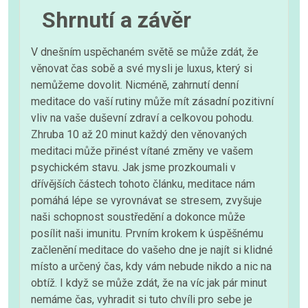
Shrnutí a závěr
V dnešním uspěchaném světě se může zdát, že
věnovat čas sobě a své mysli je luxus, který si
nemůžeme dovolit. Nicméně, zahrnutí denní
meditace do vaší rutiny může mít zásadní pozitivní
vliv na vaše duševní zdraví a celkovou pohodu.
Zhruba 10 až 20 minut každý den věnovaných
meditaci může přinést vítané změny ve vašem
psychickém stavu. Jak jsme prozkoumali v
dřívějších částech tohoto článku, meditace nám
pomáhá lépe se vyrovnávat se stresem, zvyšuje
naši schopnost soustředění a dokonce může
posílit naši imunitu. Prvním krokem k úspěšnému
začlenění meditace do vašeho dne je najít si klidné
místo a určený čas, kdy vám nebude nikdo a nic na
obtíž. I když se může zdát, že na víc jak pár minut
nemáme čas, vyhradit si tuto chvíli pro sebe je