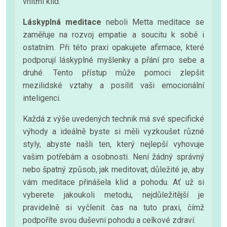
vnitřní klid.
Láskyplná meditace
neboli Metta meditace se
zaměřuje na rozvoj empatie a soucitu k sobě i
ostatním. Při této praxi opakujete afirmace, které
podporují láskyplné myšlenky a přání pro sebe a
druhé. Tento přístup může pomoci zlepšit
mezilidské vztahy a posílit vaši emocionální
inteligenci.
Každá z výše uvedených technik má své specifické
výhody a ideálně byste si měli vyzkoušet různé
styly, abyste našli ten, který nejlepší vyhovuje
vašim potřebám a osobnosti. Není žádný správný
nebo špatný způsob, jak meditovat; důležité je, aby
vám meditace přinášela klid a pohodu. Ať už si
vyberete jakoukoli metodu, nejdůležitější je
pravidelně si vyčlenit čas na tuto praxi, čímž
podpoříte svou duševní pohodu a celkové zdraví.