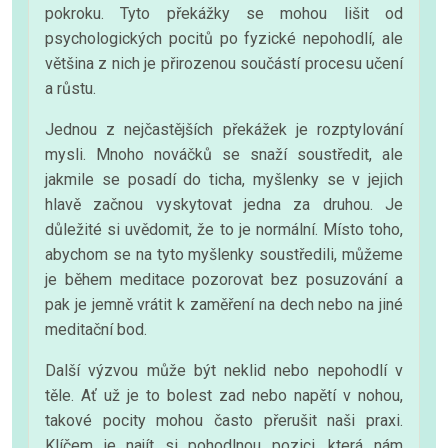
pokroku. Tyto překážky se mohou lišit od
psychologických pocitů po fyzické nepohodlí, ale
většina z nich je přirozenou součástí procesu učení
a růstu.
Jednou z nejčastějších překážek je rozptylování
mysli. Mnoho nováčků se snaží soustředit, ale
jakmile se posadí do ticha, myšlenky se v jejich
hlavě začnou vyskytovat jedna za druhou. Je
důležité si uvědomit, že to je normální. Místo toho,
abychom se na tyto myšlenky soustředili, můžeme
je během meditace pozorovat bez posuzování a
pak je jemně vrátit k zaměření na dech nebo na jiné
meditační bod.
Další výzvou může být neklid nebo nepohodlí v
těle. Ať už je to bolest zad nebo napětí v nohou,
takové pocity mohou často přerušit naši praxi.
Klíčem je najít si pohodlnou pozici, která nám