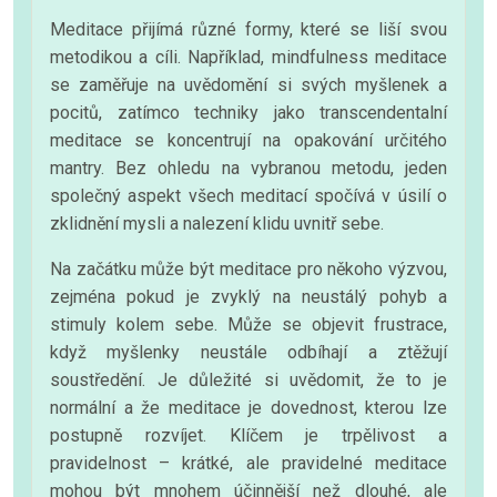
Meditace přijímá různé formy, které se liší svou
metodikou a cíli. Například, mindfulness meditace
se zaměřuje na uvědomění si svých myšlenek a
pocitů, zatímco techniky jako transcendentalní
meditace se koncentrují na opakování určitého
mantry. Bez ohledu na vybranou metodu, jeden
společný aspekt všech meditací spočívá v úsilí o
zklidnění mysli a nalezení klidu uvnitř sebe.
Na začátku může být meditace pro někoho výzvou,
zejména pokud je zvyklý na neustálý pohyb a
stimuly kolem sebe. Může se objevit frustrace,
když myšlenky neustále odbíhají a ztěžují
soustředění. Je důležité si uvědomit, že to je
normální a že meditace je dovednost, kterou lze
postupně rozvíjet. Klíčem je trpělivost a
pravidelnost – krátké, ale pravidelné meditace
mohou být mnohem účinnější než dlouhé, ale