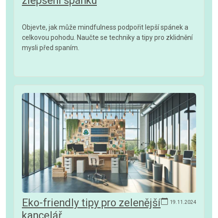
zlepšení spánku
Objevte, jak může mindfulness podpořit lepší spánek a
celkovou pohodu. Naučte se techniky a tipy pro zklidnění
mysli před spaním.
Eko-friendly tipy pro zelenější
19.11.2024
kancelář