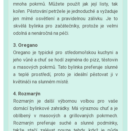
mnoha pokrmů. Můžete použít jak její listy, tak
kořen. Pěstování petržele je jednoduché a vyžaduje
jen mírné osvětlení a pravidelnou zálivku. Je to
skvělá bylinka pro začátečníky, protože je velmi
odolná a nenáročná na péči.
3. Oregano
Oregano je typické pro středomořskou kuchyni a
jeho vůně a chuť se hodí zejména do pizz, těstovin
a masových pokrmů. Tato bylinka preferuje slunné
a teplé prostředí, proto je ideální pěstovat ji v
květináči na slunném místě.
4. Rozmarýn
Rozmarýn je další výbornou volbou pro vaše
domácí bylinkové zahrádky. Má výraznou chuť a je
oblíbený v masových a grillovaných pokrmech.
Rozmarýn preferuje suché a slunné podmínky,
takže stačí zalévat pouze tehdy, když je půda