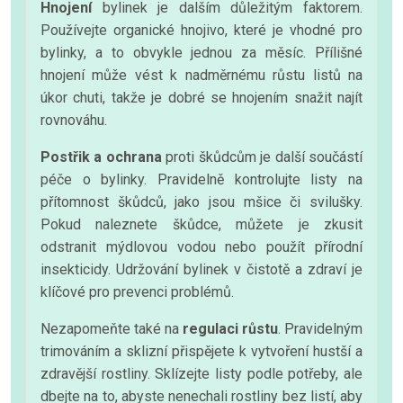
Hnojení
bylinek je dalším důležitým faktorem.
Používejte organické hnojivo, které je vhodné pro
bylinky, a to obvykle jednou za měsíc. Přílišné
hnojení může vést k nadměrnému růstu listů na
úkor chuti, takže je dobré se hnojením snažit najít
rovnováhu.
Postřik a ochrana
proti škůdcům je další součástí
péče o bylinky. Pravidelně kontrolujte listy na
přítomnost škůdců, jako jsou mšice či svilušky.
Pokud naleznete škůdce, můžete je zkusit
odstranit mýdlovou vodou nebo použít přírodní
insekticidy. Udržování bylinek v čistotě a zdraví je
klíčové pro prevenci problémů.
Nezapomeňte také na
regulaci růstu
. Pravidelným
trimováním a sklizní přispějete k vytvoření hustší a
zdravější rostliny. Sklízejte listy podle potřeby, ale
dbejte na to, abyste nenechali rostliny bez listí, aby