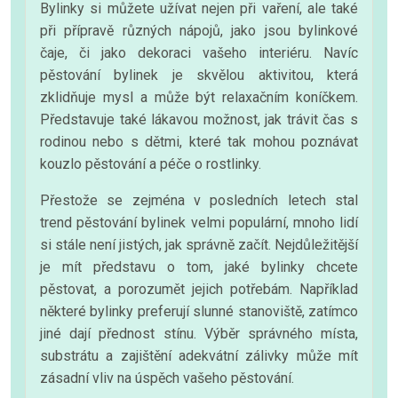
Bylinky si můžete užívat nejen při vaření, ale také
při přípravě různých nápojů, jako jsou bylinkové
čaje, či jako dekoraci vašeho interiéru. Navíc
pěstování bylinek je skvělou aktivitou, která
zklidňuje mysl a může být relaxačním koníčkem.
Představuje také lákavou možnost, jak trávit čas s
rodinou nebo s dětmi, které tak mohou poznávat
kouzlo pěstování a péče o rostlinky.
Přestože se zejména v posledních letech stal
trend pěstování bylinek velmi populární, mnoho lidí
si stále není jistých, jak správně začít. Nejdůležitější
je mít představu o tom, jaké bylinky chcete
pěstovat, a porozumět jejich potřebám. Například
některé bylinky preferují slunné stanoviště, zatímco
jiné dají přednost stínu. Výběr správného místa,
substrátu a zajištění adekvátní zálivky může mít
zásadní vliv na úspěch vašeho pěstování.