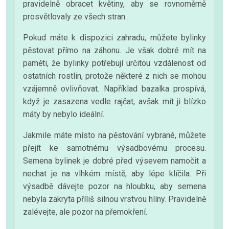
pravidelně obracet květiny, aby se rovnoměrně
prosvětlovaly ze všech stran.
Pokud máte k dispozici zahradu, můžete bylinky
pěstovat přímo na záhonu. Je však dobré mít na
paměti, že bylinky potřebují určitou vzdálenost od
ostatních rostlin, protože některé z nich se mohou
vzájemně ovlivňovat. Například bazalka prospívá,
když je zasazena vedle rajčat, avšak mít ji blízko
máty by nebylo ideální.
Jakmile máte místo na pěstování vybrané, můžete
přejít ke samotnému výsadbovému procesu.
Semena bylinek je dobré před výsevem namočit a
nechat je na vlhkém místě, aby lépe klíčila. Při
výsadbě dávejte pozor na hloubku, aby semena
nebyla zakryta příliš silnou vrstvou hlíny. Pravidelně
zalévejte, ale pozor na přemokření.