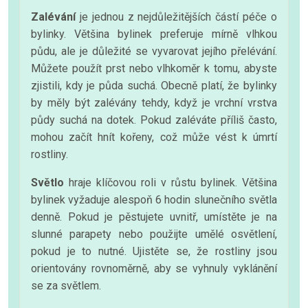
Zalévání
je jednou z nejdůležitějších částí péče o
bylinky. Většina bylinek preferuje mírně vlhkou
půdu, ale je důležité se vyvarovat jejího přelévání.
Můžete použít prst nebo vlhkoměr k tomu, abyste
zjistili, kdy je půda suchá. Obecně platí, že bylinky
by měly být zalévány tehdy, když je vrchní vrstva
půdy suchá na dotek. Pokud zaléváte příliš často,
mohou začít hnít kořeny, což může vést k úmrtí
rostliny.
Světlo
hraje klíčovou roli v růstu bylinek. Většina
bylinek vyžaduje alespoň 6 hodin slunečního světla
denně. Pokud je pěstujete uvnitř, umístěte je na
slunné parapety nebo použijte umělé osvětlení,
pokud je to nutné. Ujistěte se, že rostliny jsou
orientovány rovnoměrně, aby se vyhnuly vyklánění
se za světlem.