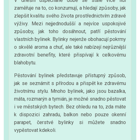
V dnešní uspěchané době se stále více lidí
zaměřuje na to, co konzumují, a hledají způsoby, jak
zlepšit kvalitu svého života prostřednictvím zdravé
výživy. Mezi nejjednodušší a nejvíce uspokojivé
způsoby, jak toho dosáhnout, patří pěstování
vlastních bylinek. Bylinky nejenže obohacují pokrmy
o skvělé aroma a chuť, ale také nabízejí nejrůznější
zdravotní benefity, které přispívají k celkovému
blahobytu.
Pěstování bylinek představuje přístupný způsob,
jak se seznámit s přírodou a přispět ke zdravému
životnímu stylu. Mnoho bylinek, jako jsou bazalka,
máta, rozmarýn a tymián, je možné snadno pěstovat
i ve městských bytech. Bez ohledu na to, zda máte
k dispozici zahradu, balkon nebo pouze okenní
parapet, čerstvé bylinky si můžete snadno
vypěstovat kdekoli.