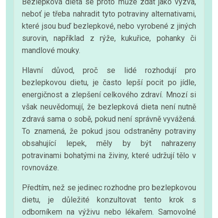
Bezlepková dieta se proto může zdát jako výzva,
neboť je třeba nahradit tyto potraviny alternativami,
které jsou buď bezlepkové, nebo vyrobené z jiných
surovin, například z rýže, kukuřice, pohanky či
mandlové mouky.
Hlavní důvod, proč se lidé rozhodují pro
bezlepkovou dietu, je často lepší pocit po jídle,
energičnost a zlepšení celkového zdraví. Mnozí si
však neuvědomují, že bezlepková dieta není nutně
zdravá sama o sobě, pokud není správně vyvážená.
To znamená, že pokud jsou odstraněny potraviny
obsahující lepek, měly by být nahrazeny
potravinami bohatými na živiny, které udržují tělo v
rovnováze.
Předtím, než se jedinec rozhodne pro bezlepkovou
dietu, je důležité konzultovat tento krok s
odborníkem na výživu nebo lékařem. Samovolné