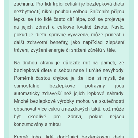
záchranu. Pro lidi trpící celiakií je bezlepková dieta
nezbytností, nikoli pouhou volbou. Snížením příjmu
lepku se tito lidé často cítí lépe, což se projevuje
na jejich zdraví a celkové kvalitě života. Navíc,
pokud je dieta správně vyvážená, může přinést i
další zdravotní benefity, jako například zlepšení
trávení, zvýšení energie či snížení zánětů v těle.
Na druhou stranu je důležité mít na paměti, že
bezlepková dieta s sebou nese i určité nevýhody.
Poměrně častou chybou je, že lidé si myslí, že
samostatné bezlepkové potraviny jsou
automaticky zdravější než jejich lepkové náhrady.
Mnohé bezlepkové výrobky mohou ve skutečnosti
obsahovat více cukru a nezdravých tuků, což může
být škodlivé pro zdraví, pokud nejsou
konzumovány s mírou.
Kromě toho, lidé dodržující bezlepkovou dietu