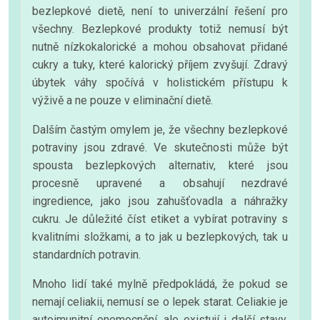
bezlepkové dietě, není to univerzální řešení pro
všechny. Bezlepkové produkty totiž nemusí být
nutně nízkokalorické a mohou obsahovat přidané
cukry a tuky, které kalorický příjem zvyšují. Zdravý
úbytek váhy spočívá v holistickém přístupu k
výživě a ne pouze v eliminační dietě.
Dalším častým omylem je, že všechny bezlepkové
potraviny jsou zdravé. Ve skutečnosti může být
spousta bezlepkových alternativ, které jsou
procesně upravené a obsahují nezdravé
ingredience, jako jsou zahušťovadla a náhražky
cukru. Je důležité číst etiket a vybírat potraviny s
kvalitními složkami, a to jak u bezlepkových, tak u
standardních potravin.
Mnoho lidí také mylně předpokládá, že pokud se
nemají celiakii, nemusí se o lepek starat. Celiakie je
autoimunitní onemocnění, ale existují i další stavy,