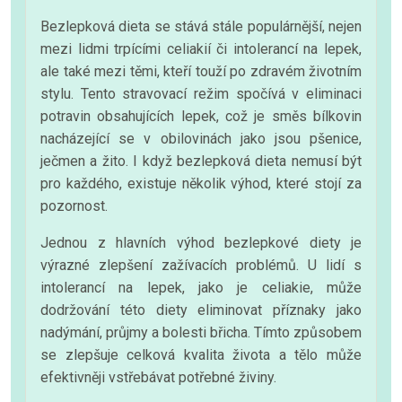
Bezlepková dieta se stává stále populárnější, nejen
mezi lidmi trpícími celiakií či intolerancí na lepek,
ale také mezi těmi, kteří touží po zdravém životním
stylu. Tento stravovací režim spočívá v eliminaci
potravin obsahujících lepek, což je směs bílkovin
nacházející se v obilovinách jako jsou pšenice,
ječmen a žito. I když bezlepková dieta nemusí být
pro každého, existuje několik výhod, které stojí za
pozornost.
Jednou z hlavních výhod bezlepkové diety je
výrazné zlepšení zažívacích problémů. U lidí s
intolerancí na lepek, jako je celiakie, může
dodržování této diety eliminovat příznaky jako
nadýmání, průjmy a bolesti břicha. Tímto způsobem
se zlepšuje celková kvalita života a tělo může
efektivněji vstřebávat potřebné živiny.