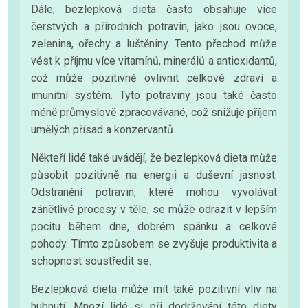
Dále, bezlepková dieta často obsahuje více
čerstvých a přírodních potravin, jako jsou ovoce,
zelenina, ořechy a luštěniny. Tento přechod může
vést k příjmu více vitamínů, minerálů a antioxidantů,
což může pozitivně ovlivnit celkové zdraví a
imunitní systém. Tyto potraviny jsou také často
méně průmyslově zpracovávané, což snižuje příjem
umělých přísad a konzervantů.
Někteří lidé také uvádějí, že bezlepková dieta může
působit pozitivně na energii a duševní jasnost.
Odstranění potravin, které mohou vyvolávat
zánětlivé procesy v těle, se může odrazit v lepším
pocitu během dne, dobrém spánku a celkové
pohody. Tímto způsobem se zvyšuje produktivita a
schopnost soustředit se.
Bezlepková dieta může mít také pozitivní vliv na
hubnutí. Mnozí lidé si při dodržování této diety