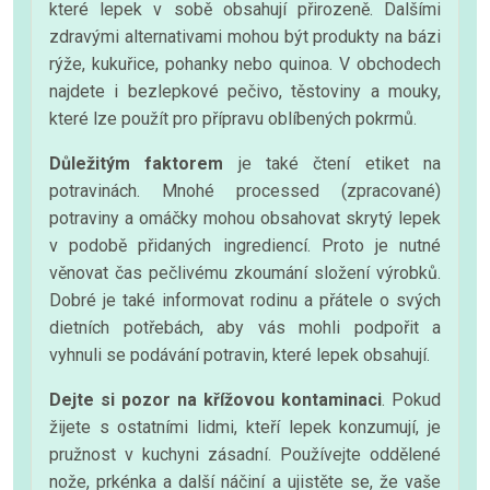
které lepek v sobě obsahují přirozeně. Dalšími
zdravými alternativami mohou být produkty na bázi
rýže, kukuřice, pohanky nebo quinoa. V obchodech
najdete i bezlepkové pečivo, těstoviny a mouky,
které lze použít pro přípravu oblíbených pokrmů.
Důležitým faktorem
je také čtení etiket na
potravinách. Mnohé processed (zpracované)
potraviny a omáčky mohou obsahovat skrytý lepek
v podobě přidaných ingrediencí. Proto je nutné
věnovat čas pečlivému zkoumání složení výrobků.
Dobré je také informovat rodinu a přátele o svých
dietních potřebách, aby vás mohli podpořit a
vyhnuli se podávání potravin, které lepek obsahují.
Dejte si pozor na křížovou kontaminaci
. Pokud
žijete s ostatními lidmi, kteří lepek konzumují, je
pružnost v kuchyni zásadní. Používejte oddělené
nože, prkénka a další náčiní a ujistěte se, že vaše