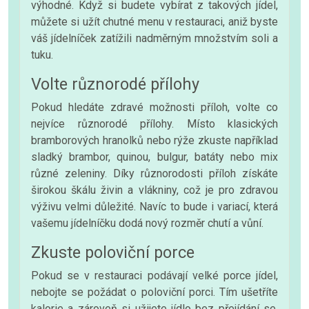
výhodné. Když si budete vybírat z takových jídel,
můžete si užít chutné menu v restauraci, aniž byste
váš jídelníček zatížili nadměrným množstvím soli a
tuku.
Volte různorodé přílohy
Pokud hledáte zdravé možnosti příloh, volte co
nejvíce různorodé přílohy. Místo klasických
bramborových hranolků nebo rýže zkuste například
sladký brambor, quinou, bulgur, batáty nebo mix
různé zeleniny. Díky různorodosti příloh získáte
širokou škálu živin a vlákniny, což je pro zdravou
výživu velmi důležité. Navíc to bude i variací, která
vašemu jídelníčku dodá nový rozměr chutí a vůní.
Zkuste poloviční porce
Pokud se v restauraci podávají velké porce jídel,
nebojte se požádat o poloviční porci. Tím ušetříte
kalorie a zároveň si užijete jídlo bez přejídání se.