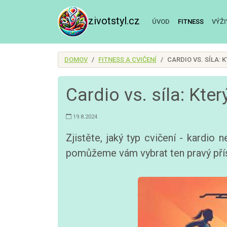
zivotstyl.cz
ÚVOD
FITNESS
VÝŽ
DOMOV
FITNESS A CVIČENÍ
CARDIO VS. SÍLA: 
Cardio vs. síla: Kter
19.8.2024
Zjistěte, jaký typ cvičení - kardi
pomůžeme vám vybrat ten pravý příst