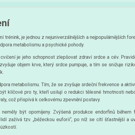
ení
í trénink, je jednou z nejuniverzálnějších a nejpopulárnějších for
 podpora metabolismu a psychické pohody.
cvičení je jeho schopnost zlepšovat zdraví srdce a cév. Pravid
 zvyšuje objem krve, který srdce pumpuje, a tím se snižuje riz
k.
pora metabolismu. Tím, že se zvyšuje srdeční frekvence a aktivuj
ýt klíčové pro ty, kteří usilují o redukci tělesné hmotnosti neb
aly, což přispívá k celkovému zpevnění postavy.
é neměly být opomíjeny. Zvýšená produkce endorfinů během fy
dí zažívá tzv. „běžeckou euforii“, po níž se cítí šťastnější a u
úzkostí.