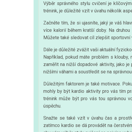
Výběr správného stylu cvičení je klíčový
trénink, je důležité vzít v úvahu několik a
Začněte tím, že si ujasníte, jaký je váš hl
více kalorií během kratší doby. Na druhou 
Můžete také sledovat cíl zlepšit sportovní
Dále je důležité zvážit vaši aktuální fyzick
Například, pokud máte problém s klouby, 
zaměřit na nižší dopadové aktivity, jako je
nižšími váhami a soustředit se na správnou 
Důležitým faktorem je také motivace. Pokus
mohly by být kardio aktivity pro vás tím p
trénink může být pro vás tou správnou vo
úspěchu.
Snažte se také vzít v úvahu čas a prostře
zatímco kardio se dá provádět na čerstvé