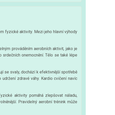
em fyzické aktivity. Mezi jeho hlavní výhody
elným prováděním aerobních aktivit, jako je
iko srdečních onemocnění. Tělo se také lépe
í se svaly, dochází k efektivnější spotřebě
o udržení zdravé váhy. Kardio cvičení navíc
zické aktivity pomáhá zlepšovat náladu,
volněnější. Pravidelný aerobní trénink může