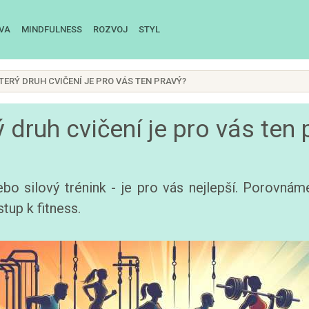
IVA
MINDFULNESS
ROZVOJ
STYL
KTERÝ DRUH CVIČENÍ JE PRO VÁS TEN PRAVÝ?
ý druh cvičení je pro vás ten 
o nebo silový trénink - je pro vás nejlepší. Porov
up k fitness.