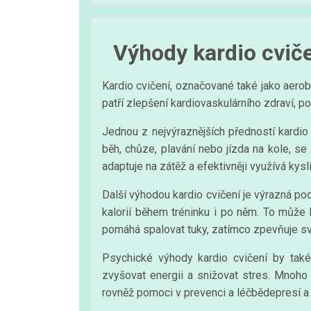
Výhody kardio cvič
Kardio cvičení, označované také jako aerobn
patří zlepšení kardiovaskulárního zdraví,
Jednou z nejvýraznějších předností kardio 
běh, chůze, plavání nebo jízda na kole, se
adaptuje na zátěž a efektivněji využívá kyslí
Další výhodou kardio cvičení je výrazná pod
kalorií během tréninku i po něm. To může b
pomáhá spalovat tuky, zatímco zpevňuje sv
Psychické výhody kardio cvičení by tak
zvyšovat energii a snižovat stres. Mnoho li
rovněž pomoci v prevenci a léčbědepresí a 