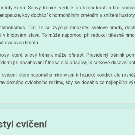
oty kostí. Silový trénink vede k přetížení kostí a tím stimuluj
enopauze, kdy dochází k hormonálním změnám a snížení hustoty 
 metabolismus. Tím, že se zvyšuje množství svalové hmoty, doc
í i v klidovém stavu. To může napomoci při redukci tělesné hmot
it svalovou hmotu.
sy, které silový trénink může přinést. Pravidelný trénink po
domí při dosahování fitness cílů přispívají k celkové duševní po
 cvičení, která napomáhá nikoliv jen k fyzické kondici, ale rovn
 pravidelného cvičebního režimu, aby se dosáhlo co nejlepších v
tyl cvičení