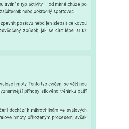
u trvání a typ aktivity – od mírné chůze po
e začátečník nebo pokročilý sportovec.
, zpevnit postavu nebo jen zlepšit celkovou
osvědčený způsob, jak se cítit lépe, ať už
valové hmoty. Tento typ cvičení se většinou
významnější přínosy silového tréninku patří
čení dochází k mikrotrhlinám ve svalových
a svalové hmoty přirozeným procesem, avšak