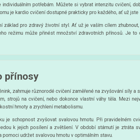
 individuálním potřebám. Můžete si vybrat intenzitu cvičení, dob
 tomu je kardio cvičení dostupné prakticky pro každého, ať už jst
ní základ pro zdravý životní styl. Ať už je vaším cílem zhubnout
šeho režimu může přinést množství zdravotních přínosů. Je to 
o přínosy
énink, zahrnuje různorodé cvičení zaměřené na zvyšování síly a s
m, strojů na cvičení, nebo dokonce vlastní váhy těla. Mezi nej
 kostní hmoty a zrychlení metabolismu.
nku je schopnost zvyšovat svalovou hmotu. Při pravidelném cvi
vedou k jejich posílení a zvětšení. V období stárnutí je ztrát
 a pomoci udržet svalovou hmotu v optimálním stavu.