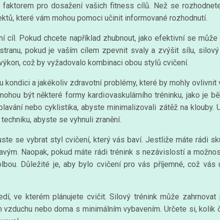
m faktorem pro dosažení vašich fitness cílů. Než se rozhodnete
spektů, které vám mohou pomoci učinit informované rozhodnutí.
avní cíl. Pokud chcete například zhubnout, jako efektivní se může 
stranu, pokud je vaším cílem zpevnit svaly a zvýšit sílu, silo
 výkon, což by vyžadovalo kombinaci obou stylů cvičení.
ou kondici a jakékoliv zdravotní problémy, které by mohly ovlivnit
mohou být některé formy kardiovaskulárního tréninku, jako je b
 plavání nebo cyklistika, abyste minimalizovali zátěž na klouby. 
techniku, abyste se vyhnuli zranění.
te se vybrat styl cvičení, který vás baví. Jestliže máte rádi 
ravým. Naopak, pokud máte rádi trénink s nezávislostí a možnost
lbou. Důležité je, aby bylo cvičení pro vás příjemné, což vás 
dí, ve kterém plánujete cvičit. Silový trénink může zahrnovat p
m vzduchu nebo doma s minimálním vybavením. Určete si, kolik č