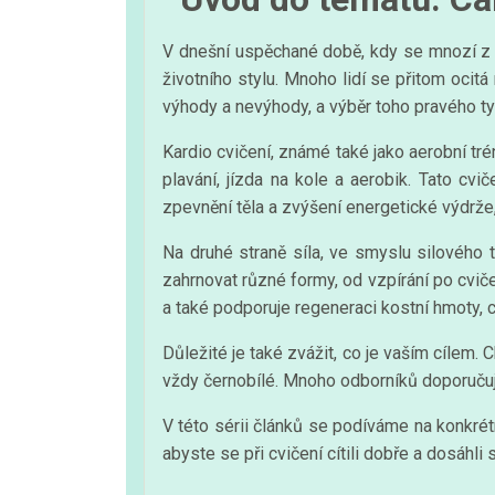
V dnešní uspěchané době, kdy se mnozí z 
životního stylu. Mnoho lidí se přitom ocit
výhody a nevýhody, a výběr toho pravého ty
Kardio cvičení, známé také jako aerobní trén
plavání, jízda na kole a aerobik. Tato cvi
zpevnění těla a zvýšení energetické výdrže
Na druhé straně síla, ve smyslu silového t
zahrnovat různé formy, od vzpírání po cvič
a také podporuje regeneraci kostní hmoty, 
Důležité je také zvážit, co je vaším cílem
vždy černobílé. Mnoho odborníků doporučuj
V této sérii článků se podíváme na konkrétní
abyste se při cvičení cítili dobře a dosáhli 