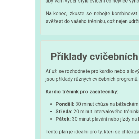
aby vám výběr stylu cvičení co nejvíce vyho
Na konec, zkuste se nebojte kombinovat o
svěžest do vašeho tréninku, což nejen udrží
Příklady cvičebníc
Ať už se rozhodnete pro kardio nebo silový
jsou příklady různých cvičebních programů, 
Kardio trénink pro začátečníky:
Pondělí:
30 minut chůze na běžeckém 
Středa:
20 minut intervalového trénink
Pátek:
30 minut plavání nebo jízdy n
Tento plán je ideální pro ty, kteří se chtějí