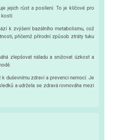
e jejich růst a posílení. To je klíčové pro
kostí.
hází k zvýšení bazálního metabolismu, což
nosti, přičemž přírodní způsob ztráty tuku
máhá zlepšovat náladu a snižovat úzkost a
hodě.
ěž k duševnímu zdraví a prevenci nemocí. Je
ýsledků a udržela se zdravá rovnováha mezi