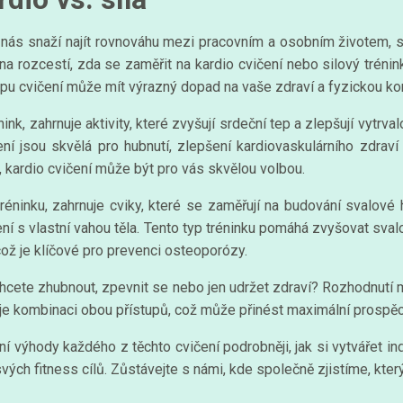
nás snaží najít rovnováhu mezi pracovním a osobním životem, se
á na rozcestí, zda se zaměřit na kardio cvičení nebo silový trén
pu cvičení může mít výrazný dopad na vaše zdraví a fyzickou kon
ink, zahrnuje aktivity, které zvyšují srdeční tep a zlepšují vytrva
čení jsou skvělá pro hubnutí, zlepšení kardiovaskulárního zdra
, kardio cvičení může být pro vás skvělou volbou.
réninku, zahrnuje cviky, které se zaměřují na budování svalové
ení s vlastní vahou těla. Tento typ tréninku pomáhá zvyšovat sva
což je klíčové pro prevenci osteoporózy.
. Chcete zhubnout, zpevnit se nebo jen udržet zdraví? Rozhodnutí
e kombinaci obou přístupů, což může přinést maximální prospěch
 výhody každého z těchto cvičení podrobněji, jak si vytvářet indiv
svých fitness cílů. Zůstávejte s námi, kde společně zjistíme, který