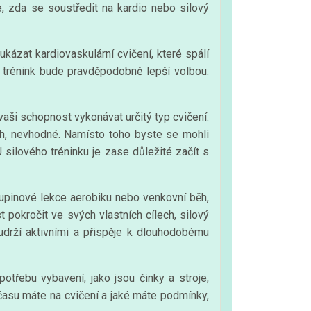
, zda se soustředit na kardio nebo silový
ukázat kardiovaskulární cvičení, které spálí
vý trénink bude pravděpodobně lepší volbou.
 vaši schopnost vykonávat určitý typ cvičení.
ěh, nevhodné. Namísto toho byste se mohli
U silového tréninku je zase důležité začít s
skupinové lekce aerobiku nebo venkovní běh,
 pokročit ve svých vlastních cílech, silový
udrží aktivními a přispěje k dlouhodobému
otřebu vybavení, jako jsou činky a stroje,
asu máte na cvičení a jaké máte podmínky,