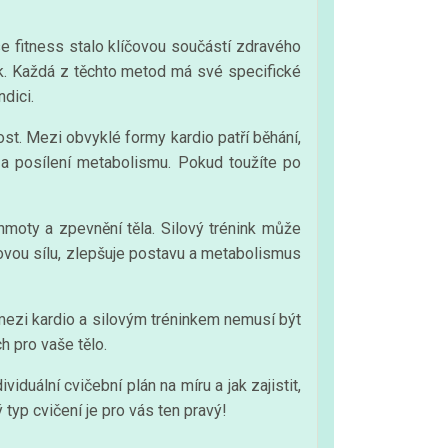
 fitness stalo klíčovou součástí zdravého
ink. Každá z těchto metod má své specifické
dici.
lost. Mezi obvyklé formy kardio patří běhání,
ví a posílení metabolismu. Pokud toužíte po
 hmoty a zpevnění těla. Silový trénink může
lovou sílu, zlepšuje postavu a metabolismus
 mezi kardio a silovým tréninkem nemusí být
 pro vaše tělo.
iduální cvičební plán na míru a jak zajistit,
 typ cvičení je pro vás ten pravý!