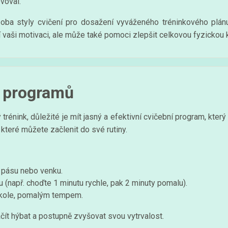
voval.
ba styly cvičení pro dosažení vyváženého tréninkového plánu.
 vaši motivaci, ale může také pomoci zlepšit celkovou fyzickou k
h programů
 trénink, důležité je mít jasný a efektivní cvičební program, kt
které můžete začlenit do své rutiny.
pásu nebo venku.
u (např. choďte 1 minutu rychle, pak 2 minuty pomalu).
a kole, pomalým tempem.
 začít hýbat a postupně zvyšovat svou vytrvalost.