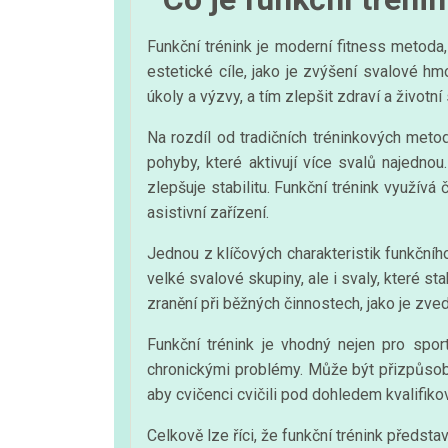
Funkční trénink je moderní fitness metoda
estetické cíle, jako je zvýšení svalové hm
úkoly a výzvy, a tím zlepšit zdraví a životní 
Na rozdíl od tradičních tréninkových metod
pohyby, které aktivují více svalů najednou.
zlepšuje stabilitu. Funkční trénink využívá
asistivní zařízení.
Jednou z klíčových charakteristik funkčního
velké svalové skupiny, ale i svaly, které st
zranění při běžných činnostech, jako je zv
Funkční trénink je vhodný nejen pro sporto
chronickými problémy. Může být přizpůsoben
aby cvičenci cvičili pod dohledem kvalifiko
Celkově lze říci, že funkční trénink předsta