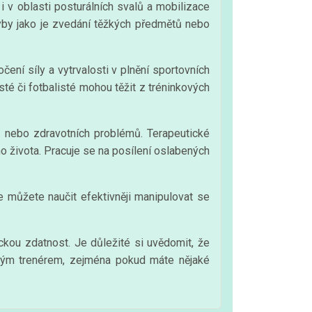
lo i v oblasti posturálních svalů a mobilizace
hyby jako je zvedání těžkých předmětů nebo
očení síly a vytrvalosti v plnění sportovních
sté či fotbalisté mohou těžit z tréninkových
zů nebo zdravotních problémů. Terapeutické
ího života. Pracuje se na posílení oslabených
se můžete naučit efektivněji manipulovat se
ckou zdatnost. Je důležité si uvědomit, že
aným trenérem, zejména pokud máte nějaké