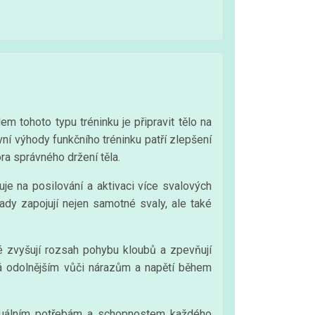
m tohoto typu tréninku je připravit tělo na
vní výhody funkčního tréninku patří zlepšení
ora správného držení těla.
uje na posilování a aktivaci více svalových
ady zapojují nejen samotné svaly, ale také
ré zvyšují rozsah pohybu kloubů a zpevňují
vá odolnějším vůči nárazům a napětí během
ividuálním potřebám a schopnostem každého