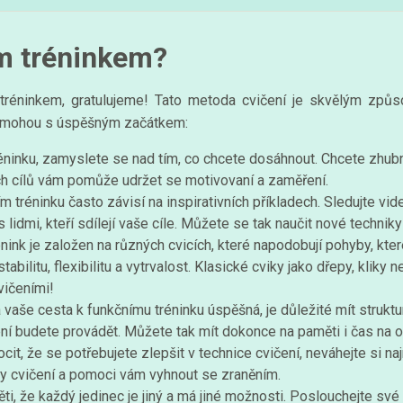
ím tréninkem?
tréninkem, gratulujeme! Tato metoda cvičení je skvělým způs
pomohou s úspěšným začátkem:
ninku, zamyslete se nad tím, co chcete dosáhnout. Chcete zhubnou
ch cílů vám pomůže udržet se motivovaní a zaměření.
 tréninku často závisí na inspirativních příkladech. Sledujte vid
idmi, kteří sdílejí vaše cíle. Můžete se tak naučit nové techniky
nink je založen na různých cvicích, které napodobují pohyby, kt
tabilitu, flexibilitu a vytrvalost. Klasické cviky jako dřepy, kliky 
vičeními!
vaše cesta k funkčnímu tréninku úspěšná, je důležité mít struktur
ičení budete provádět. Můžete tak mít dokonce na paměti i čas na 
it, že se potřebujete zlepšit v technice cvičení, neváhejte si n
my cvičení a pomoci vám vyhnout se zraněním.
i, že každý jedinec je jiný a má jiné možnosti. Poslouchejte své 