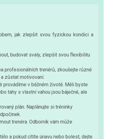
obem, jak zlepšit svou fyzickou kondici a
t, budovat svaly, zlepšit svou flexibilitu
ea profesionálních trenérů, zkoušejte různé
 a zůstat motivovaní.
eré provádíme v běžném životě. Měli byste
nebo tahy s vlastní vahou jsou báječné, ale
ovaný plán. Naplánujte si tréninky
odpočinek.
ajmout trenéra. Odborník vám může
tělo a pokud cítíte únavu nebo bolest, dejte