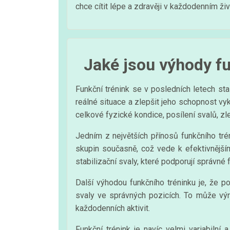
chce cítit lépe a zdravěji v každodenním živ
Jaké jsou výhody f
Funkční trénink se v posledních letech sta
reálné situace a zlepšit jeho schopnost vyk
celkové fyzické kondice, posílení svalů, zle
Jedním z největších přínosů funkčního trén
skupin současně, což vede k efektivnějším
stabilizační svaly, které podporují správné
Další výhodou funkčního tréninku je, že p
svaly ve správných pozicích. To může výr
každodenních aktivit.
Funkční trénink je navíc velmi variabiln