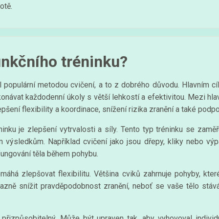
otě.
unkčního tréninku?
l populární metodou cvičení, a to z dobrého důvodu. Hlavním cíle
onávat každodenní úkoly s větší lehkostí a efektivitou. Mezi hla
pšení flexibility a koordinace, snížení rizika zranění a také podp
inku je zlepšení vytrvalosti a síly. Tento typ tréninku se zaměř
 výsledkům. Například cvičení jako jsou dřepy, kliky nebo výp
 fungování těla během pohybu.
omáhá zlepšovat flexibilitu. Většina cviků zahrnuje pohyby, kte
azně snížit pravděpodobnost zranění, neboť se vaše tělo stá
í a přizpůsobitelný. Může být upraven tak, aby vyhovoval ind