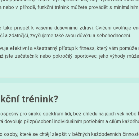
ma nebo v přírodě, funkční trénink můžete provádět s minimálním 
 také přispět k vašemu duševnímu zdraví. Cvičení uvolňuje end
ější a zdatnější, zvyšujeme také svou důvěru a sebehodnocení.
avuje efektivní a všestranný přístup k fitness, který vám pomůže 
už jste začátečník nebo pokročilý sportovec, jeho výhody můž
kční trénink?
prospěšný pro široké spektrum lidí, bez ohledu na jejich věk nebo
která dovoluje přizpůsobení individuálním potřebám a cílům každého
 osoby, které se chtějí zlepšit v běžných každodenních činnostec