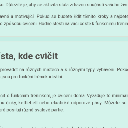
u. Důležité je, aby se aktivita stala zdravou součástí vašeho život
vné a motivující. Pokud se budete řídit těmito kroky a najdete
oto způsobu cvičení. Hodně štěstí na vaší cestě k funkčnímu tréni
sta, kde cvičit
jej provádět na různých místech a s různými typy vybavení. Poku
a jsou pro funkční trénink ideální.
ít s funkčním tréninkem, je cvičení doma. Vyžaduje to minimáln
u činky, kettlebell nebo elastické odporové pásy. Můžete se za
é posilují různé svalové partie.