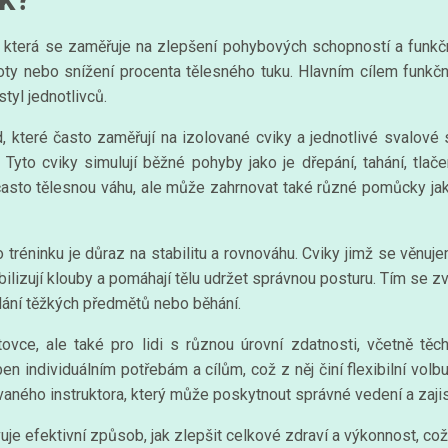
, která se zaměřuje na zlepšení pohybových schopností a funkčno
oty nebo snížení procenta tělesného tuku. Hlavním cílem funkční
styl jednotlivců.
, které často zaměřují na izolované cviky a jednotlivé svalové 
 Tyto cviky simulují běžné pohyby jako je dřepání, tahání, tlače
 často tělesnou váhu, ale může zahrnovat také různé pomůcky jako
 tréninku je důraz na stabilitu a rovnováhu. Cviky jimž se věnuje
abilizují klouby a pomáhají tělu udržet správnou posturu. Tím se 
edání těžkých předmětů nebo běhání.
vce, ale také pro lidi s různou úrovní zdatnosti, včetně těch,
 individuálním potřebám a cílům, což z něj činí flexibilní volbu
vaného instruktora, který může poskytnout správné vedení a zajis
vuje efektivní způsob, jak zlepšit celkové zdraví a výkonnost, což