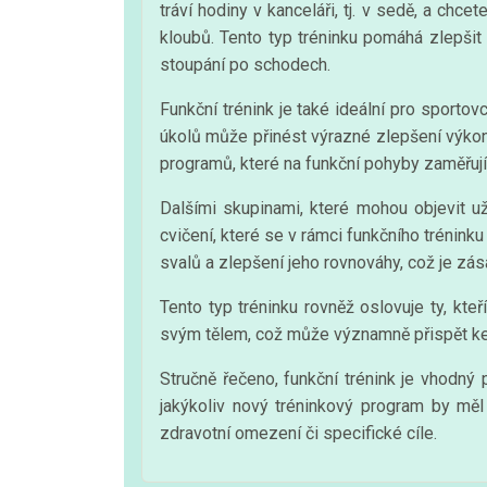
tráví hodiny v kanceláři, tj. v sedě, a chcet
kloubů. Tento typ tréninku pomáhá zlepšit
stoupání po schodech.
Funkční trénink je také ideální pro sportovc
úkolů může přinést výrazné zlepšení výkonu 
programů, které na funkční pohyby zaměřují
Dalšími skupinami, které mohou objevit už
cvičení, které se v rámci funkčního tréninku
svalů a zlepšení jeho rovnováhy, což je zás
Tento typ tréninku rovněž oslovuje ty, kte
svým tělem, což může významně přispět ke
Stručně řečeno, funkční trénink je vhodný
jakýkoliv nový tréninkový program by mě
zdravotní omezení či specifické cíle.