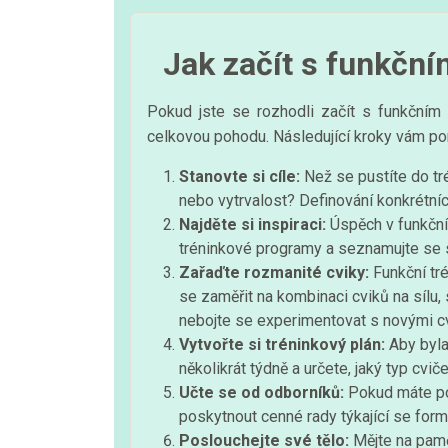
Jak začít s funkčn
Pokud jste se rozhodli začít s funkčním 
celkovou pohodu. Následující kroky vám 
Stanovte si cíle:
Než se pustíte do tré
nebo vytrvalost? Definování konkrétní
Najděte si inspiraci:
Úspěch v funkčním
tréninkové programy a seznamujte se s l
Zařaďte rozmanité cviky:
Funkční tré
se zaměřit na kombinaci cviků na sílu, s
nebojte se experimentovat s novými c
Vytvořte si tréninkový plán:
Aby byla 
několikrát týdně a určete, jaký typ cv
Učte se od odborníků:
Pokud máte poc
poskytnout cenné rady týkající se for
Poslouchejte své tělo:
Mějte na pamět