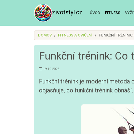
zivotstyl.cz
ÚVOD
FITNESS
VÝŽ
DOMOV
FITNESS A CVIČENÍ
FUNKČNÍ TRÉNINK:
Funkční trénink: Co 
19.10.2025
Funkční trénink je moderní metoda c
objasňuje, co funkční trénink obnáší,