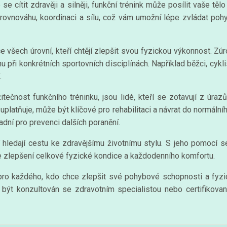
e se cítit zdravěji a silněji, funkční trénink může posílit vaše tě
 rovnováhu, koordinaci a sílu, což vám umožní lépe zvládat po
e všech úrovní, kteří chtějí zlepšit svou fyzickou výkonnost. Zúr
při konkrétních sportovních disciplínách. Například běžci, cykli
.
itečnost funkčního tréninku, jsou lidé, kteří se zotavují z úra
 uplatňuje, může být klíčové pro rehabilitaci a návrat do normáln
adní pro prevenci dalších poranění.
ří hledají cestu ke zdravějšímu životnímu stylu. S jeho pomocí 
 zlepšení celkové fyzické kondice a každodenního komfortu.
 pro každého, kdo chce zlepšit své pohybové schopnosti a fyzi
l být konzultován se zdravotním specialistou nebo certifikov