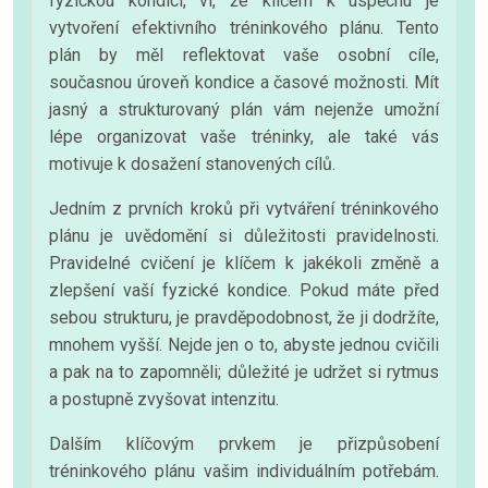
fyzickou kondici, ví, že klíčem k úspěchu je
vytvoření efektivního tréninkového plánu. Tento
plán by měl reflektovat vaše osobní cíle,
současnou úroveň kondice a časové možnosti. Mít
jasný a strukturovaný plán vám nejenže umožní
lépe organizovat vaše tréninky, ale také vás
motivuje k dosažení stanovených cílů.
Jedním z prvních kroků při vytváření tréninkového
plánu je uvědomění si důležitosti pravidelnosti.
Pravidelné cvičení je klíčem k jakékoli změně a
zlepšení vaší fyzické kondice. Pokud máte před
sebou strukturu, je pravděpodobnost, že ji dodržíte,
mnohem vyšší. Nejde jen o to, abyste jednou cvičili
a pak na to zapomněli; důležité je udržet si rytmus
a postupně zvyšovat intenzitu.
Dalším klíčovým prvkem je přizpůsobení
tréninkového plánu vašim individuálním potřebám.