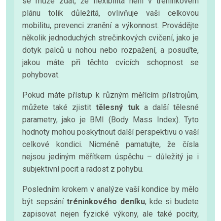
se může zdát, že flexibilita není v tréninkovém
plánu tolik důležitá, ovlivňuje vaši celkovou
mobilitu, prevenci zranění a výkonnost. Provádějte
několik jednoduchých strečinkových cvičení, jako je
dotyk palců u nohou nebo rozpažení, a posuďte,
jakou máte při těchto cvicích schopnost se
pohybovat.
Pokud máte přístup k různým měřícím přístrojům,
můžete také zjistit
tělesný tuk
a další tělesné
parametry, jako je BMI (Body Mass Index). Tyto
hodnoty mohou poskytnout další perspektivu o vaší
celkové kondici. Nicméně pamatujte, že čísla
nejsou jediným měřítkem úspěchu – důležitý je i
subjektivní pocit a radost z pohybu.
Posledním krokem v analýze vaší kondice by mělo
být sepsání
tréninkového deníku
, kde si budete
zapisovat nejen fyzické výkony, ale také pocity,