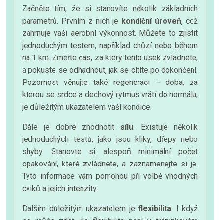
Začněte tím, že si stanovíte několik základních
parametrů. Prvním z nich je
kondiční úroveň
, což
zahrnuje vaši aerobní výkonnost. Můžete to zjistit
jednoduchým testem, například chůzí nebo během
na 1 km. Změřte čas, za který tento úsek zvládnete,
a pokuste se odhadnout, jak se cítíte po dokončení.
Pozornost věnujte také regeneraci – doba, za
kterou se srdce a dechový rytmus vrátí do normálu,
je důležitým ukazatelem vaší kondice.
Dále je dobré zhodnotit
sílu
. Existuje několik
jednoduchých testů, jako jsou kliky, dřepy nebo
shyby. Stanovte si alespoň minimální počet
opakování, které zvládnete, a zaznamenejte si je.
Tyto informace vám pomohou při volbě vhodných
cviků a jejich intenzity.
Dalším důležitým ukazatelem je
flexibilita
. I když