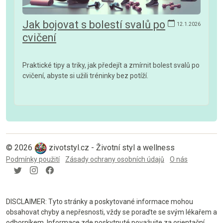
Jak bojovat s bolestí svalů po
12.1.2026
cvičení
Praktické tipy a triky, jak předejít a zmírnit bolest svalů po
cvičení, abyste si užili tréninky bez potíží.
© 2026
zivotstyl.cz - Životní styl a wellness
Podmínky použití
Zásady ochrany osobních údajů
O nás
DISCLAIMER: Tyto stránky a poskytované informace mohou
obsahovat chyby a nepřesnosti, vždy se poraďte se svým lékařem a
odborníkem. Informace zde poskytnuté považujte za orientační.