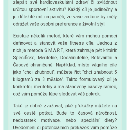
zlepšit své kardiovaskulární zdraví či zvládnout
určitou sportovní aktivitu? Každý cíl je jedinečný a
je důležité mít na paměti, že vaše ambice by měly
odrážet vaše osobní preference a životní styl.
Existuje několik metod, které vám mohou pomoci
definovat a stanovit vaše fitness cíle. Jednou z
nich je metoda S.M.A.R.T., která zahrnuje pět kritérií:
Specifické, Měřitelné, Dosáhnutelné, Relevantní a
Časově ohraničené. Například, místo vágního cíle
jako "chci zhubnout", můžete říct "chci zhubnout 5
kilogramů za 3 měsíce". Takto formulovaný cíl je
konkrétní, měřitelný a má stanovený časový rámec,
což vám pomůže lépe sledovat váš pokrok.
Také je dobré zvažovat, jaké překážky můžete na
své cestě potkat. Bude to časová náročnost,
nedostatek motivace, nebo speciální diety?
Uvědomění si potenciálních překážek vám pomůže