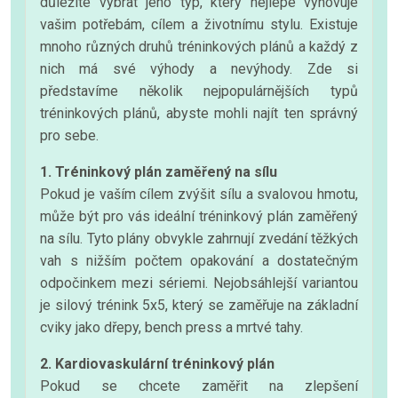
důležité vybrat jeho typ, který nejlépe vyhovuje
vašim potřebám, cílem a životnímu stylu. Existuje
mnoho různých druhů tréninkových plánů a každý z
nich má své výhody a nevýhody. Zde si
představíme několik nejpopulárnějších typů
tréninkových plánů, abyste mohli najít ten správný
pro sebe.
1. Tréninkový plán zaměřený na sílu
Pokud je vaším cílem zvýšit sílu a svalovou hmotu,
může být pro vás ideální tréninkový plán zaměřený
na sílu. Tyto plány obvykle zahrnují zvedání těžkých
vah s nižším počtem opakování a dostatečným
odpočinkem mezi sériemi. Nejobsáhlejší variantou
je silový trénink 5x5, který se zaměřuje na základní
cviky jako dřepy, bench press a mrtvé tahy.
2. Kardiovaskulární tréninkový plán
Pokud se chcete zaměřit na zlepšení