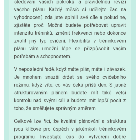
sledování vašich pokroků a pravidelnou revizi
vašeho plánu. Každý měsíc si udělejte čas na
vyhodnocení, zda jste splnili své cíle a pokud ne,
zjistěte proč. Možná budete potřebovat upravit
intenzitu tréninků, změnit frekvenci nebo dokonce
zvolit jiný typ cvičení. Flexibilita v tréninkovém
plánu vám umožní lépe se přizpůsobit vašim
potřebám a schopnostem.
V neposlední řadě, když máte plán, máte i závazek.
Je mnohem snazší držet se svého cvičebního
režimu, když víte, co vás čeká příští den. S jasně
strukturovaným plánem budete mít také větší
kontrolu nad svými cíli a budete mít lepší pocit z
toho, že směřujete správným směrem.
Celkově lze říci, že kvalitní plánování a struktura
jsou klíčové pro úspěch v jakémkoli tréninkovém
programu. Investujte čas do vytvoření dobře