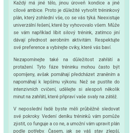
Každý má jiné tělo, jinou úroveň kondice a jiné
cílové ambice. Proto je důležité vytvořit tréninkový
plán, který zohlední vše, co se vás týká. Neexistuje
univerzální řešení, které by vyhovovalo všem. Může
se vám například líbit silový trénink, zatímco jiní
dávají přednost aerobním aktivitám. Respektujte
své preference a vybírejte cviky, které vás baví.
Nezapomínejte také na důležitost zahřátí a
protažení. Tyto fáze tréninku mohou často být
opomíjeny, avšak pomáhají předcházet zraněním a
napomáhají k lepšímu výkonu. Než se pustíte do
intenzivních cvičení, udělejte si alespoň několik
minut na zahřátí, které připraví vaše svaly na zátěž.
V neposlední řadě byste měli průběžně sledovat
své pokroky. Vedení deníku tréninků vám pomůže
zjistit, co funguje a co ne, a umožní vám upravit plán
podle potřeby. Časem, jak se váš stav zlepší,